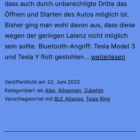
dass auch durch unberechtigte Dritte das
Öffnen und Starten des Autos möglich ist.
Bisher ging man wohl davon aus, dass diese
wegen der geringen Latenz nicht möglich
sein sollte. Bluetooth-Angriff: Tesla Model 3
The
und Tesla Y flott gestohlen…
weiterlesen
Ring
and
Veröffentlicht am
22. Juni 2022
Only
Kategorisiert als
Alex
,
Allgemein
,
Zubehör
–
Verschlagwortet mit
BLE Attacke
,
Tesla Ring
BLE
Relay
Attacke