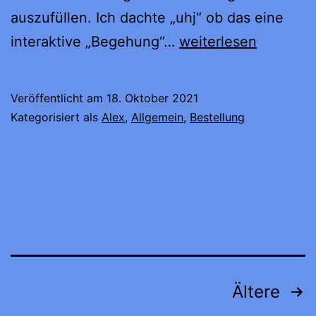
auszufüllen. Ich dachte „uhj“ ob das eine
Inzahlungnahme
interaktive „Begehung“…
weiterlesen
Bewertung
durch
Veröffentlicht am
18. Oktober 2021
KI
Kategorisiert als
Alex
,
Allgemein
,
Bestellung
Seitennummerierung
Ältere