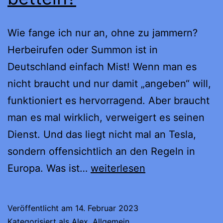
Wie fange ich nur an, ohne zu jammern?
Herbeirufen oder Summon ist in
Deutschland einfach Mist! Wenn man es
nicht braucht und nur damit „angeben“ will,
funktioniert es hervorragend. Aber braucht
man es mal wirklich, verweigert es seinen
Dienst. Und das liegt nicht mal an Tesla,
sondern offensichtlich an den Regeln in
Herbei-
Europa. Was ist…
weiterlesen
„rufen“
oder
Veröffentlicht am
14. Februar 2023
eher
Kategorisiert als
Alex
,
Allgemein