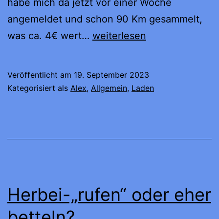
habe mich da jetzt vor einer Woche
angemeldet und schon 90 Km gesammelt,
&Charge
was ca. 4€ wert…
weiterlesen
das
„Geocaching“
Veröffentlicht am
19. September 2023
für
Kategorisiert als
Alex
,
Allgemein
,
Laden
Ladesäule
Herbei-„rufen“ oder eher
betteln?