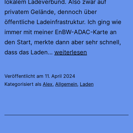
lokalem Ladeverbund. Also zwar auf
privatem Gelände, dennoch über
öffentliche Ladeinfrastruktur. Ich ging wie
immer mit meiner EnBW-ADAC-Karte an
den Start, merkte dann aber sehr schnell,
EWE
dass das Laden…
weiterlesen
Go
oft
Veröffentlicht am
11. April 2024
nicht
Kategorisiert als
Alex
,
Allgemein
,
Laden
günstiger
aber…