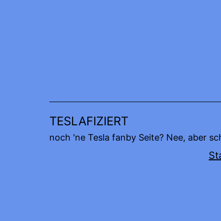
Zum
Inhalt
springen
TESLAFIZIERT
noch 'ne Tesla fanby Seite? Nee, aber sc
St