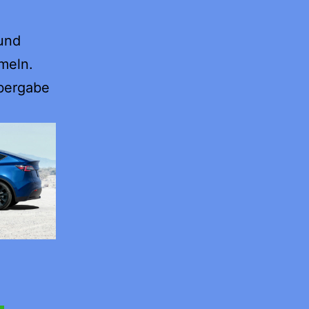
 und
meln.
bergabe