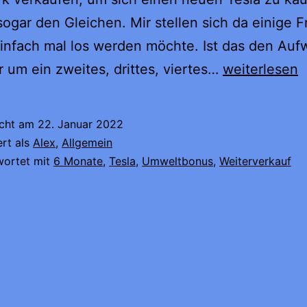
sogar den Gleichen. Mir stellen sich da einige 
einfach mal los werden möchte. Ist das den Au
Warum?
r um ein zweites, drittes, viertes…
weiterlesen
6
Monate?!?
icht am
22. Januar 2022
ert als
Alex
,
Allgemein
wortet mit
6 Monate
,
Tesla
,
Umweltbonus
,
Weiterverkauf