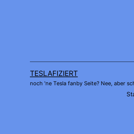
Zum
Inhalt
springen
TESLAFIZIERT
noch 'ne Tesla fanby Seite? Nee, aber sc
St