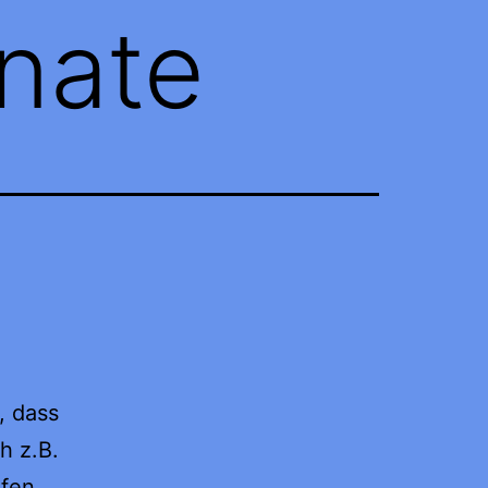
nate
, dass
h z.B.
fen,