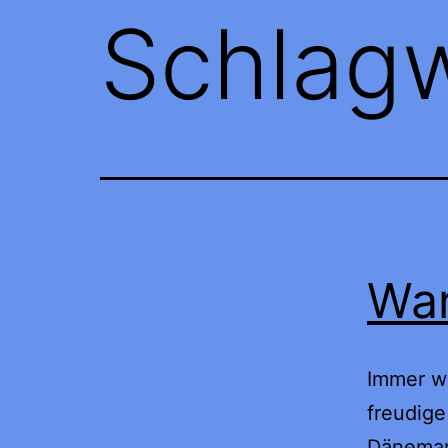
Schlag
War
Immer wi
freudige
Dänemark