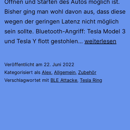
Öffnen und Starten des Autos möglich ist.
Bisher ging man wohl davon aus, dass diese
wegen der geringen Latenz nicht möglich
sein sollte. Bluetooth-Angriff: Tesla Model 3
The
und Tesla Y flott gestohlen…
weiterlesen
Ring
and
Veröffentlicht am
22. Juni 2022
Only
Kategorisiert als
Alex
,
Allgemein
,
Zubehör
–
Verschlagwortet mit
BLE Attacke
,
Tesla Ring
BLE
Relay
Attacke